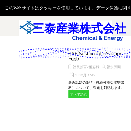
コンテンツに移動します
このWebサイトはクッキーを使用しています。データ保護に関
メニューをスキップ
検索
三泰産業株式会社
C
h
e
m
i
c
a
l
&
E
n
e
r
g
y
SAF(Sustainable Aviation
Fuel)
社長独言/備忘録
福永芳顕
18 12月 2024
最近話題のSAF（持続可能な航空燃
料）について、課題を列記します。
すべて読む