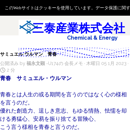
コンテンツに移動します
このWebサイトはクッキーを使用しています。データ保護に関
メニューをスキップ
検索
三泰産業株式会社
i
c
a
l
&
E
n
e
r
g
y
S
a
l
e
m
h
e
サミュエル ウルマン 青春
公開済み by
福永文顕
-U174の
会長メモ
· 木曜日 05 1月 2023 ·
2 分
青春 サミュエル・ウルマン
青春とは人生の或る期間を言うのではなく心の様相
を言うのだ。
優れた創造力、逞しき意志、もゆる情熱、
怯懦を却
ける勇猛心、
安易を振り捨てる冒険心、
こう言う様相を青春と言うのだ。