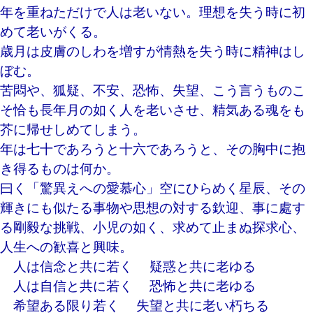
年を重ねただけで人は老いない。理想を失う時に初
めて老いがくる。
歳月は皮膚のしわを増すが情熱を失う時に精神はし
ぼむ。
苦悶や、狐疑、不安、恐怖、失望、
こう言うものこ
そ恰も長年月の
如く人を老いさせ、精気ある魂をも
芥に帰せしめてしまう。
年は七十であろうと十六であろうと、その胸中に抱
き得るものは何か。
曰く「驚異えへの愛慕心」空にひらめく星辰、その
輝きにも似たる
事物や思想の対する欽迎、事に處す
る剛毅な挑戦、小児の如く、
求めて止まぬ探求心、
人生への歓喜と興味。
人は信念と共に若く 疑惑と共に老ゆる
人は自信と共に若く 恐怖と共に老ゆる
希望ある限り若く 失望と共に老い朽ちる