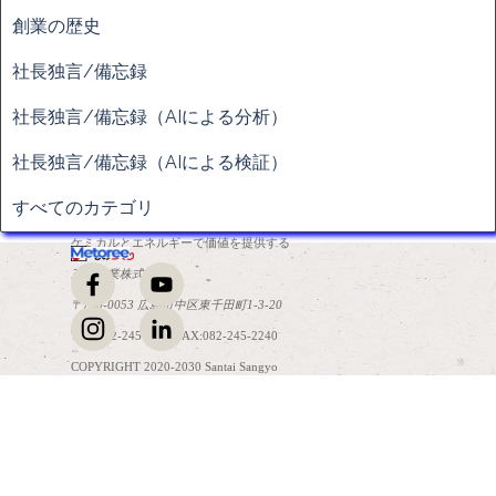
創業の歴史
社長独言/備忘録
社長独言/備忘録（AIによる分析）
社長独言/備忘録（AIによる検証）
すべてのカテゴリ
ケミカルとエネルギーで価値を提供する
三泰産業株式会社
〒730-0053 広島市中区東千田町1-3-20
TEL:082-245-2241 FAX:082-245-2240
COPYRIGHT 2020-2030 Santai Sangyo
コンテンツに戻る
Co.,Ltd. All Rights Reserved.