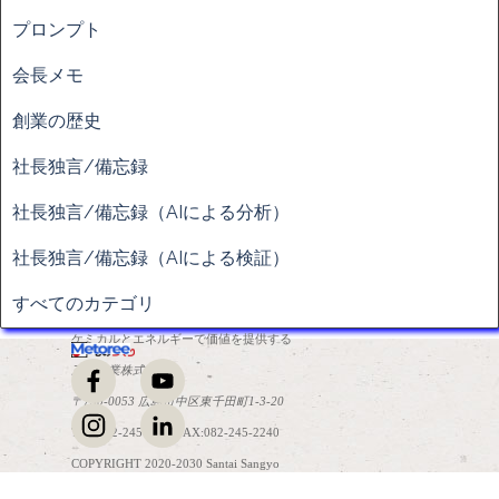
ブロックをスキップ
プロンプト
会長メモ
創業の歴史
社長独言/備忘録
社長独言/備忘録（AIによる分析）
社長独言/備忘録（AIによる検証）
すべてのカテゴリ
ケミカルとエネルギーで価値を提供する
三泰産業株式会社
〒730-0053 広島市中区東千田町1-3-20
TEL:082-245-2241 FAX:082-245-2240
COPYRIGHT 2020-2030 Santai Sangyo
コンテンツに戻る
Co.,Ltd. All Rights Reserved.