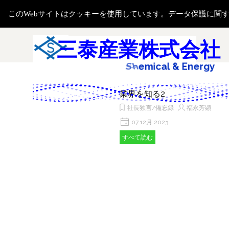
コンテンツに移動します
このWebサイトはクッキーを使用しています。データ保護に関
メニューをスキップ
検索
三泰産業株式会社
S
a
l
e
&
E
n
e
r
g
y
,
t
S
l
業界を知る2
社長独言/備忘録
福永芳顕
07 12月 2023
すべて読む